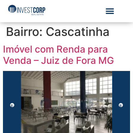
Bairro:
Cascatinha
Imóvel com Renda para
Venda – Juiz de Fora MG