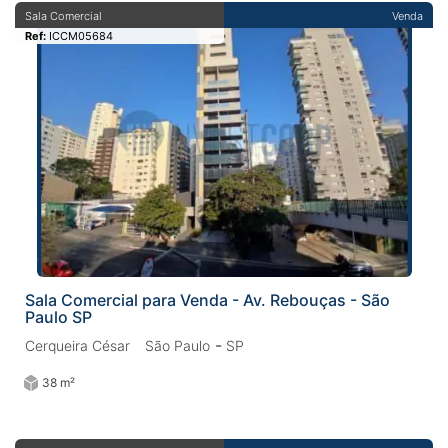
Sala Comercial
Venda
Ref:
ICCM05684
Sala Comercial para Venda - Av. Rebouças - São
Paulo SP
-
Cerqueira César
São Paulo
SP
38 m²