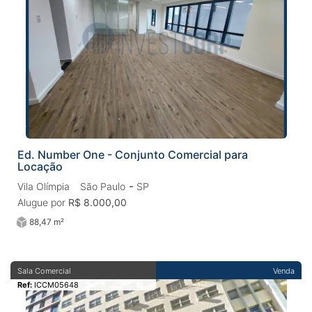
Ed. Number One - Conjunto Comercial para
Locação
-
Vila Olímpia
São Paulo
SP
Alugue por
R$ 8.000,00
88,47 m²
Sala Comercial
Venda
Ref:
ICCM05648