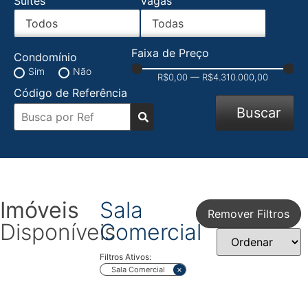
Suítes
Vagas
Faixa de Preço
Condomínio
Sim
Não
R$
0,00
—
R$
4.310.000,00
Código de Referência
Buscar
Imóveis
Sala
Remover Filtros
Disponíveis
Comercial
Filtros Ativos:
×
Sala Comercial