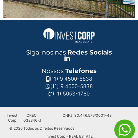
Siga-nos nas
Redes Sociais
Nossos
Telefones
(11) 9 4500-5838
(11) 9 4500-5838
(11) 5053-1780
Invest
CRECI:
CNPJ: 30.446.576/0001-48
Corp
032846-J
© 2026 Todos os Direitos Reservados
Invest Corp - REAL ESTATE