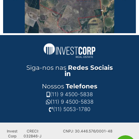
Siga-nos nas
Redes Sociais
Nossos
Telefones
(11) 9 4500-5838
(11) 9 4500-5838
(11) 5053-1780
Invest
CRECI:
CNPJ: 30.446.576/0001-48
Corp
032846-J