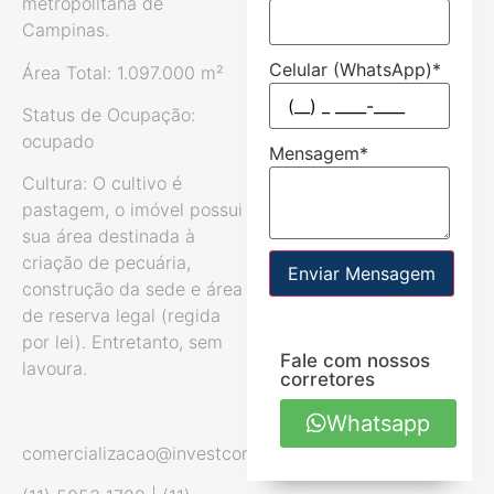
metropolitana de
Campinas.
Celular (WhatsApp)
*
Área Total: 1.097.000 m²
Status de Ocupação:
ocupado
Mensagem
*
Cultura: O cultivo é
pastagem, o imóvel possui
sua área destinada à
criação de pecuária,
Enviar Mensagem
construção da sede e área
de reserva legal (regida
por lei). Entretanto, sem
Fale com nossos
lavoura.
corretores
Whatsapp
comercializacao@investcorp.com.br