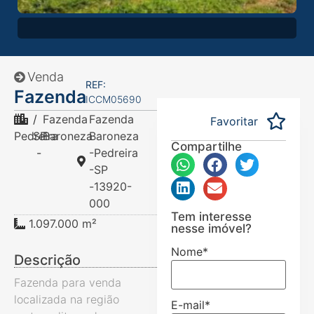
Venda
REF:
Fazenda
ICCM05690
/
Fazenda
Fazenda
Favoritar
Pedreira
SP
Baroneza
Baroneza
Compartilhe
-
-Pedreira
-SP
-13920-
000
Tem interesse
1.097.000 m²
nesse imóvel?
Nome
*
Descrição
Fazenda para venda
localizada na região
E-mail
*