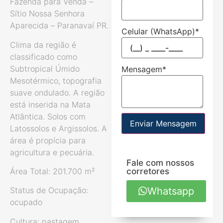
Fazenda para Venda –
Sítio Nossa Senhora
Aparecida – Paranavaí PR.
Celular (WhatsApp)
*
Clima da região é
classificado como
Subtropical Úmido
Mensagem
*
Mesotérmico, topografia
suave ondulado. A região
está inserida na Mata
Atlântica. Solos com
Enviar Mensagem
Latossolos e Argissolos. A
área é propícia para
agricultura e pecuária.
Fale com nossos
corretores
Área Total: 201.700 m²
Whatsapp
Status de Ocupação:
ocupado
Cultura: pastagem