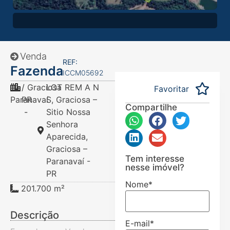
Venda
REF:
Fazenda
ICCM05692
/
Graciosa
LOT REM A N
Favoritar
Paranavaí
PR
S, Graciosa –
Compartilhe
-
Sitio Nossa
Senhora
Aparecida,
Graciosa –
Tem interesse
Paranavaí -
nesse imóvel?
PR
Nome
*
201.700 m²
Descrição
E-mail
*