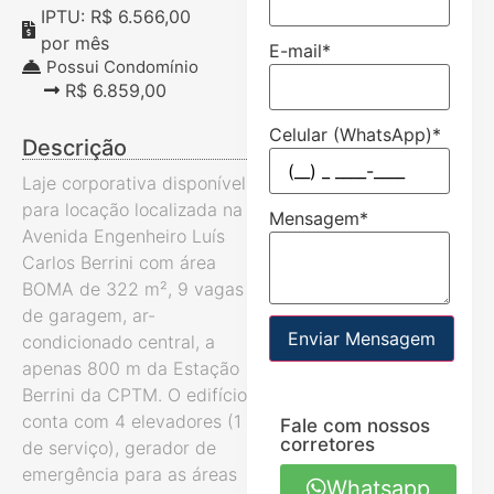
IPTU: R$ 6.566,00
por mês
E-mail
*
Possui Condomínio
R$ 6.859,00
Celular (WhatsApp)
*
Descrição
Laje corporativa disponível
para locação localizada na
Mensagem
*
Avenida Engenheiro Luís
Carlos Berrini com área
BOMA de 322 m², 9 vagas
de garagem, ar-
Enviar Mensagem
condicionado central, a
apenas 800 m da Estação
Berrini da CPTM. O edifício
conta com 4 elevadores (1
Fale com nossos
corretores
de serviço), gerador de
emergência para as áreas
Whatsapp