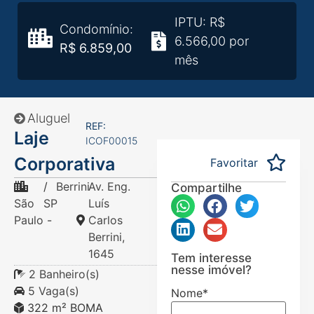
IPTU: R$
Condomínio:
6.566,00 por
R$ 6.859,00
mês
Aluguel
REF:
Laje
ICOF00015
Corporativa
Favoritar
/
Berrini
Av. Eng.
Compartilhe
São
SP
Luís
Paulo
-
Carlos
Berrini,
1645
Tem interesse
nesse imóvel?
2 Banheiro(s)
5 Vaga(s)
Nome
*
322 m² BOMA