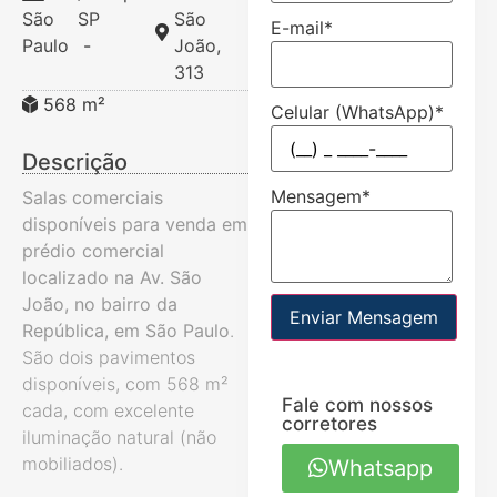
São
SP
São
E-mail
*
Paulo
-
João,
313
568 m²
Celular (WhatsApp)
*
Descrição
Mensagem
*
Salas comerciais
disponíveis para venda em
prédio comercial
localizado na Av. São
João, no bairro da
Enviar Mensagem
República, em São Paulo
.
São dois pavimentos
disponíveis, com 568 m²
Fale com nossos
cada, com excelente
corretores
iluminação natural (não
mobiliados).
Whatsapp