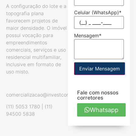
A configuração do lote e a
Celular (WhatsApp)
*
topografia plana
favorecem projetos de
maior densidade. O imóvel
possui vocação para
Mensagem
*
empreendimentos
comerciais, serviços e uso
residencial multifamiliar,
inclusive em formato de
Enviar Mensagem
uso misto.
Fale com nossos
comercializacao@investcorp.com.br
corretores
(11) 5053 1780 | (11)
Whatsapp
94500 5838