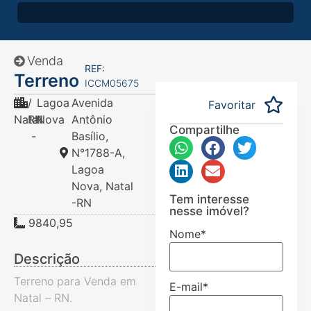
Venda
REF:
Terreno
ICCM05675
/
Lagoa
Avenida
Favoritar
Natal
RN
Nova
Antônio
Compartilhe
-
Basílio,
N°1788-A,
Lagoa
Nova, Natal
Tem interesse
-RN
nesse imóvel?
9840,95
Nome
*
Descrição
Terreno para Venda em
E-mail
*
Natal – RN.