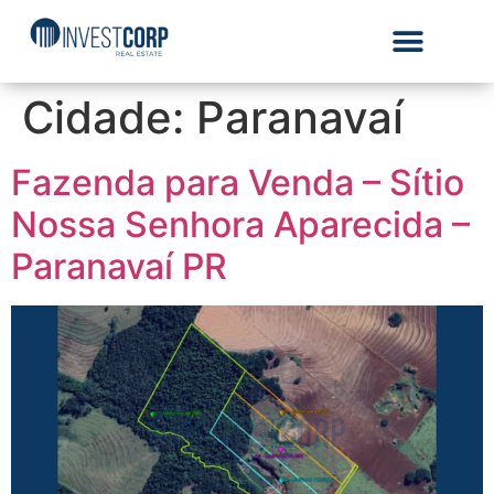
Cidade:
Paranavaí
Fazenda para Venda – Sítio
Nossa Senhora Aparecida –
Paranavaí PR