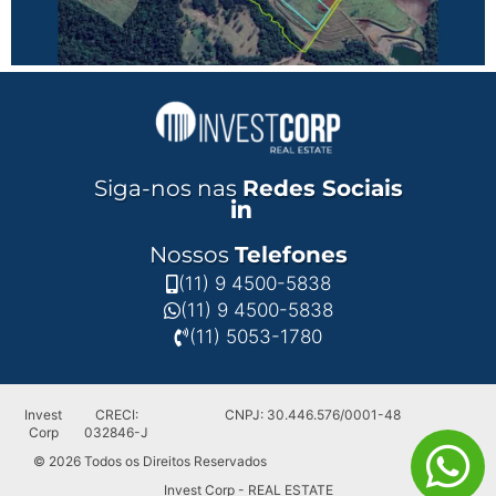
Siga-nos nas
Redes Sociais
Nossos
Telefones
(11) 9 4500-5838
(11) 9 4500-5838
(11) 5053-1780
Invest
CRECI:
CNPJ: 30.446.576/0001-48
Corp
032846-J
© 2026 Todos os Direitos Reservados
Invest Corp - REAL ESTATE